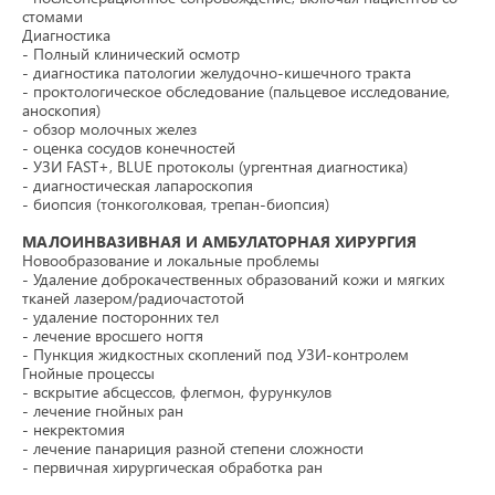
стомами
Диагностика
- Полный клинический осмотр
- диагностика патологии желудочно-кишечного тракта
- проктологическое обследование (пальцевое исследование,
аноскопия)
- обзор молочных желез
- оценка сосудов конечностей
- УЗИ FAST+, BLUE протоколы (ургентная диагностика)
- диагностическая лапароскопия
- биопсия (тонкоголковая, трепан-биопсия)
МАЛОИНВАЗИВНАЯ И АМБУЛАТОРНАЯ ХИРУРГИЯ
Новообразование и локальные проблемы
- Удаление доброкачественных образований кожи и мягких
тканей лазером/радиочастотой
- удаление посторонних тел
- лечение вросшего ногтя
- Пункция жидкостных скоплений под УЗИ-контролем
Гнойные процессы
- вскрытие абсцессов, флегмон, фурункулов
- лечение гнойных ран
- некректомия
- лечение панариция разной степени сложности
- первичная хирургическая обработка ран