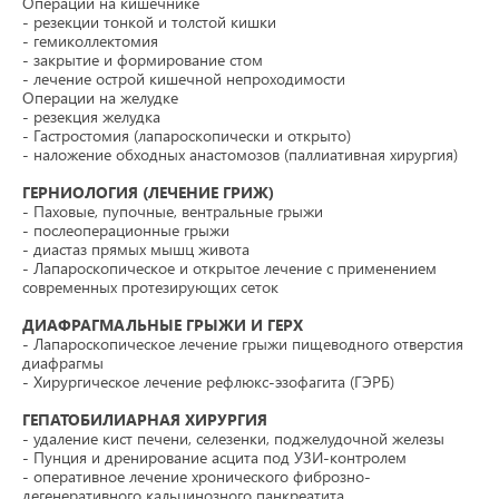
Операции на кишечнике
- резекции тонкой и толстой кишки
- гемиколлектомия
- закрытие и формирование стом
- лечение острой кишечной непроходимости
Операции на желудке
- резекция желудка
- Гастростомия (лапароскопически и открыто)
- наложение обходных анастомозов (паллиативная хирургия)
ГЕРНИОЛОГИЯ (ЛЕЧЕНИЕ ГРИЖ)
- Паховые, пупочные, вентральные грыжи
- послеоперационные грыжи
- диастаз прямых мышц живота
- Лапароскопическое и открытое лечение с применением
современных протезирующих сеток
ДИАФРАГМАЛЬНЫЕ ГРЫЖИ И ГЕРХ
- Лапароскопическое лечение грыжи пищеводного отверстия
диафрагмы
- Хирургическое лечение рефлюкс-эзофагита (ГЭРБ)
ГЕПАТОБИЛИАРНАЯ ХИРУРГИЯ
- удаление кист печени, селезенки, поджелудочной железы
- Пунция и дренирование асцита под УЗИ-контролем
- оперативное лечение хронического фиброзно-
дегенеративного кальцинозного панкреатита