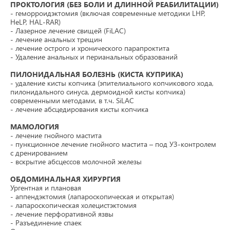
ПРОКТОЛОГИЯ (БЕЗ БОЛИ И ДЛИННОЙ РЕАБИЛИТАЦИИ)
- геморроидэктомия (включая современные методики LHP,
HeLP, HAL-RAR)
- Лазерное лечение свищей (FiLAC)
- лечение анальных трещин
- лечение острого и хронического парапроктита
- Удаление анальных и перианальных образований
ПИЛОНИДАЛЬНАЯ БОЛЕЗНЬ (КИСТА КУПРИКА)
- удаление кисты копчика (эпителиального копчикового хода,
пилонидального синуса, дермоидной кисты копчика)
современными методами, в т.ч. SiLAC
- лечение абсцедирования кисты копчика
МАМОЛОГИЯ
- лечение гнойного мастита
- пункционное лечение гнойного мастита – под УЗ-контролем
с дренированием
- вскрытие абсцессов молочной железы
ОБДОМИНАЛЬНАЯ ХИРУРГИЯ
Ургентная и плановая
- аппендэктомия (лапароскопическая и открытая)
- лапароскопическая холецистэктомия
- лечение перфоративной язвы
- Разъединение спаек